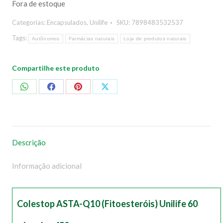
Fora de estoque
Categorias:
Encapsulados
,
Unilife
SKU:
7898483532537
Tags:
Autônomos
Farmácias naturais
Loja de produtos naturais
Compartilhe este produto
Compartilhar
Compartilhar
Compartilhar
Compartilhar
no
no
no
no
WhatsApp
Facebook
Pinterest
X
Descrição
Informação adicional
Colestop ASTA-Q10 (Fitoesteróis) Unilife 60