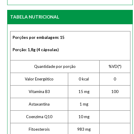
TABELA NUTRICIONAL
Porções por embalagem: 15
Porção: 1,8g (4 cápsulas)
Quantidade por porção
%VD(*)
Valor Energético
0 kcal
0
Vitamina B3
15 mg
100
Astaxantina
1 mg
Coenzima Q10
10 mg
Fitoesterois
983 mg