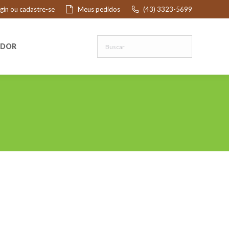
ogin ou cadastre-se
Meus pedidos
(43) 3323-5699
R
EDOR