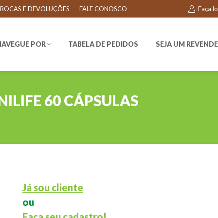
ROCAS E DEVOLUÇÕES
FALE CONOSCO
Faça l
EGUE POR
TABELA DE PEDIDOS
SEJA UM REVENDEDO
NAVEGUE POR
TABELA DE PEDIDOS
SEJA UM REVEND
ILIFE 60 CÁPSULAS
Já sou cliente
ou
Faça seu cadastro!