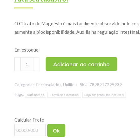
O Citrato de Magnésio é mais facilmente absorvido pelo corp
aumenta a biodisponibilidade. Auxilia na regulação intestinal
Em estoque
Citrato
Adicionar ao carrinho
de
Magnésio
Categorias:
Encapsulados
,
Unilife
SKU:
7898917295939
Unilife
60
Tags:
Autônomos
Farmácias naturais
Loja de produtos naturais
cápsulas
quantidade
Calcular Frete
Ok