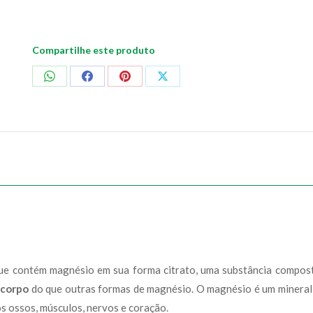
Compartilhe este produto
Compartilhar
Compartilhar
Compartilhar
Compartilhar
no
no
no
no
WhatsApp
Facebook
Pinterest
X
ue contém magnésio em sua forma citrato, uma substância compos
 corpo
do que outras formas de magnésio. O magnésio é um mineral
s ossos, músculos, nervos e coração.