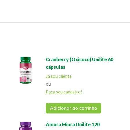
Cranberry (Oxicoco) Unilife 60
cápsulas
Já sou cliente
ou
Faça seu cadastro!
Adicionar ao carrinho
Amora Miura Unilife 120