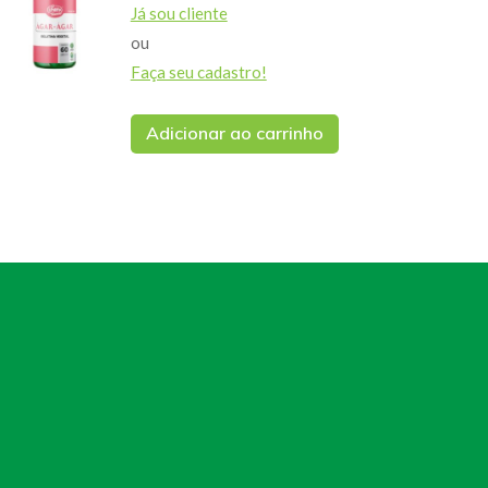
Já sou cliente
ou
Faça seu cadastro!
Adicionar ao carrinho