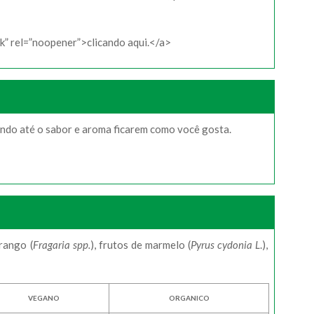
k” rel=”noopener”>clicando aqui.</a>
ando até o sabor e aroma ficarem como você gosta.
orango (
Fragaria spp.
), frutos de marmelo (
Pyrus cydonia L
.),
VEGANO
ORGANICO