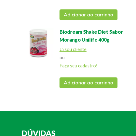
Adicionar ao carrinho
Biodream Shake Diet Sabor
Morango Unilife 400g
Já sou cliente
ou
Faça seu cadastro!
Adicionar ao carrinho
DÚVIDAS