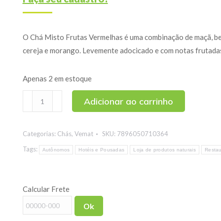
O Chá Misto Frutas Vermelhas é uma combinação de maçã, be
cereja e morango. Levemente adocicado e com notas frutadas
Apenas 2 em estoque
Chá
Adicionar ao carrinho
Misto
Frutas
Categorias:
Chás
,
Vemat
SKU:
7896050710364
Vermelhas
Vemat
Tags:
Autônomos
Hotéis e Pousadas
Loja de produtos naturais
Restau
10
Sachês
Calcular Frete
quantidade
Ok