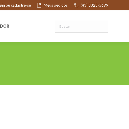
ogin ou cadastre-se
Meus pedidos
(43) 3323-5699
R
EDOR