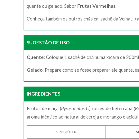
quente ou gelado. Sabor
Frutas Vermelhas
.
Conheça também os outros chás em sachê da Vemat, <a 
SUGESTÃO DE USO
Quente
: Coloque 1 sachê de chá numa xícara de 200ml
Gelado
: Prepare como se fosse preparar ele quente, es
INGREDIENTES
Frutos de maçã (
Pyrus malus L.
) raízes de beterraba
(B
aroma idêntico ao natural de cereja e morango e acidula
SEM GLÚTEN
S