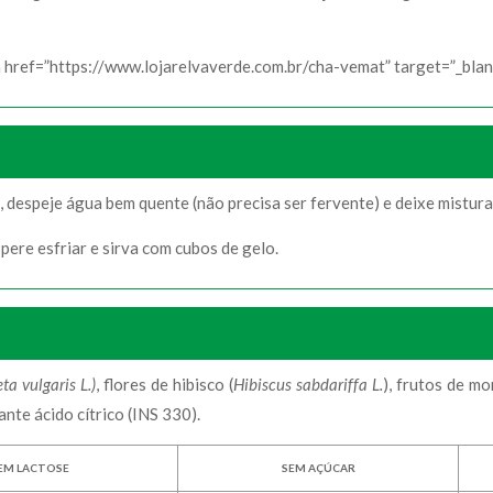
href=”https://www.lojarelvaverde.com.br/cha-vemat” target=”_blan
, despeje água bem quente (não precisa ser fervente) e deixe mistur
pere esfriar e sirva com cubos de gelo.
eta vulgaris L.)
, flores de hibisco (
Hibiscus sabdariffa L.
), frutos de m
nte ácido cítrico (INS 330).
EM LACTOSE
SEM AÇÚCAR