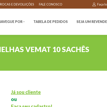
ROCAS E DEVOLUÇÕES
FALE CONOSCO
Faça l
EGUE POR
TABELA DE PEDIDOS
SEJA UM REVENDEDO
NAVEGUE POR
TABELA DE PEDIDOS
SEJA UM REVEND
ELHAS VEMAT 10 SACHÊS
Já sou cliente
ou
Faça seu cadastro!