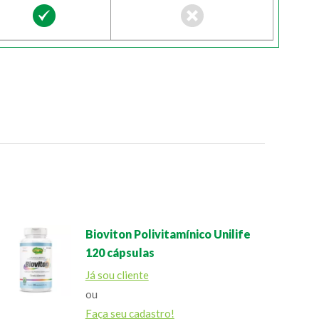
Bioviton Polivitamínico Unilife
120 cápsulas
Já sou cliente
ou
Faça seu cadastro!