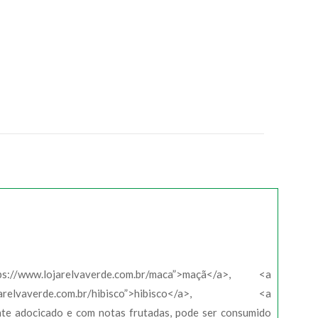
jarelvaverde.com.br/maca”>maçã</a>, <a
arelvaverde.com.br/hibisco”>hibisco</a>, <a
te adocicado e com notas frutadas, pode ser consumido