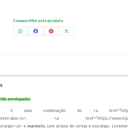
Compartilhe este produto
Compartilhar
Compartilhar
Compartilhar
Compartilhar
no
no
no
no
WhatsApp
Facebook
Pinterest
X
ês
achês envelopados
é uma combinação de <a href=”https://www.lo
beterraba”>beterraba</a>, <a href=”https://www.loj
morango</a> e
marmelo
, com aroma de cereja e morango. Levemen