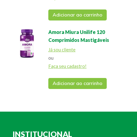
Adicionar ao carrinho
Amora Miura Unilife 120
Comprimidos Mastigáveis
Já sou cliente
ou
Faça seu cadastro!
Adicionar ao carrinho
INSTITUCIONAL