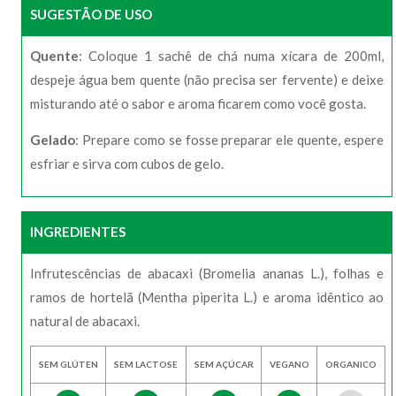
SUGESTÃO DE USO
Quente
: Coloque 1 sachê de chá numa xícara de 200ml,
despeje água bem quente (não precisa ser fervente) e deixe
misturando até o sabor e aroma ficarem como você gosta.
Gelado
: Prepare como se fosse preparar ele quente, espere
esfriar e sirva com cubos de gelo.
INGREDIENTES
Infrutescências de abacaxi (Bromelia ananas L.), folhas e
ramos de hortelã (Mentha piperita L.) e aroma idêntico ao
natural de abacaxi.
SEM GLÚTEN
SEM LACTOSE
SEM AÇÚCAR
VEGANO
ORGANICO