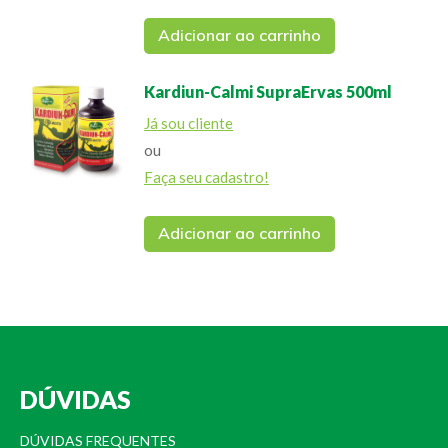
Adicionar ao carrinho
Kardiun-Calmi SupraErvas 500ml
Já sou cliente
ou
Faça seu cadastro!
Adicionar ao carrinho
DÚVIDAS
DÚVIDAS FREQUENTES