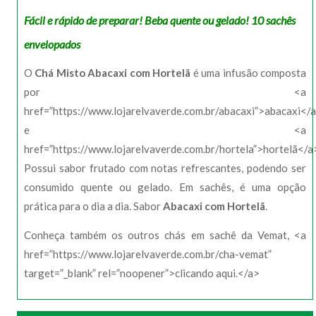
Fácil e rápido de preparar! Beba quente ou gelado! 10 sachês
envelopados
O
Chá Misto Abacaxi com Hortelã
é uma infusão composta
por <a
href=”https://www.lojarelvaverde.com.br/abacaxi”>abacaxi</
e <a
href=”https://www.lojarelvaverde.com.br/hortela”>hortelã</a
Possui sabor frutado com notas refrescantes, podendo ser
consumido quente ou gelado. Em sachês, é uma opção
prática para o dia a dia. Sabor
Abacaxi com Hortelã
.
Conheça também os outros chás em sachê da Vemat, <a
href=”https://www.lojarelvaverde.com.br/cha-vemat”
target=”_blank” rel=”noopener”>clicando aqui.</a>