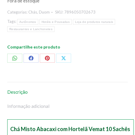
Fora de estoque
Categorias:
Chás
,
Duom
SKU:
7896050702673
Tags:
Autônomos
Hotéis e Pousadas
Loja de produtos naturais
Restaurantes e Lanchonetes
Compartilhe este produto
Compartilhar
Compartilhar
Compartilhar
Compartilhar
no
no
no
no
WhatsApp
Facebook
Pinterest
X
Descrição
Informação adicional
Chá Misto Abacaxi com Hortelã Vemat 10 Sachês