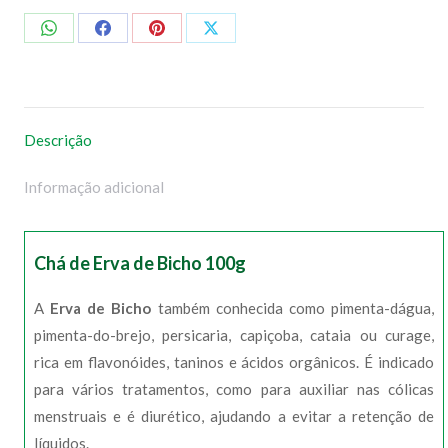
Compartilhar
Compartilhar
Compartilhar
Compartilhar
no
no
no
no
WhatsApp
Facebook
Pinterest
X
Descrição
Informação adicional
Chá de Erva de Bicho 100g
A
Erva de Bicho
também conhecida como pimenta-dágua,
pimenta-do-brejo, persicaria, capiçoba, cataia ou curage,
rica em flavonóides, taninos e ácidos orgânicos. É indicado
para vários tratamentos, como para auxiliar nas cólicas
menstruais e é diurético, ajudando a evitar a retenção de
líquidos.