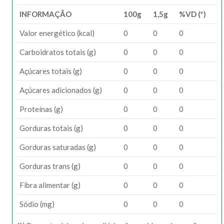
INFORMAÇÃO
100g
1,5g
%VD (*)
Valor energético (kcal)
0
0
0
Carboidratos totais (g)
0
0
0
Açúcares totais (g)
0
0
0
Açúcares adicionados (g)
0
0
0
Proteínas (g)
0
0
0
Gorduras totais (g)
0
0
0
Gorduras saturadas (g)
0
0
0
Gorduras trans (g)
0
0
0
Fibra alimentar (g)
0
0
0
Sódio (mg)
0
0
0