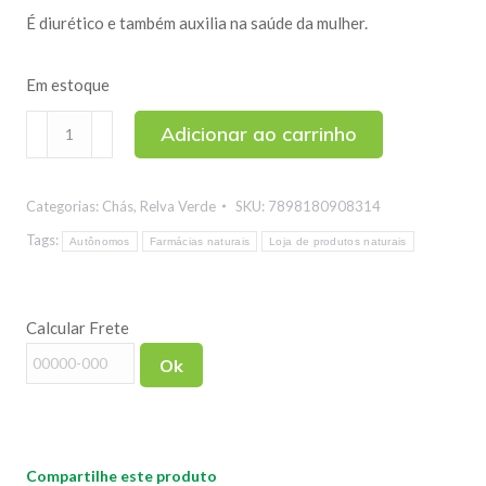
É diurético e também auxilia na saúde da mulher.
Em estoque
Chá
Adicionar ao carrinho
de
Erva
Categorias:
Chás
,
Relva Verde
SKU:
7898180908314
de
Bicho
Tags:
Autônomos
Farmácias naturais
Loja de produtos naturais
100g
quantidade
Calcular Frete
Ok
Compartilhe este produto