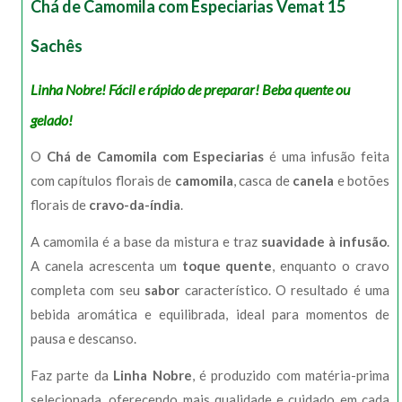
Chá de Camomila com Especiarias Vemat 15
Sachês
Linha Nobre! Fácil e rápido de preparar! Beba quente ou
gelado!
O
Chá de Camomila com Especiarias
é uma infusão feita
com capítulos florais de
camomila
, casca de
canela
e botões
florais de
cravo-da-índia
.
A camomila é a base da mistura e traz
suavidade à infusão
.
A canela acrescenta um
toque quente
, enquanto o cravo
completa com seu
sabor
característico. O resultado é uma
bebida aromática e equilibrada, ideal para momentos de
pausa e descanso.
Faz parte da
Linha Nobre
, é produzido com matéria-prima
selecionada, oferecendo mais qualidade e cuidado em cada