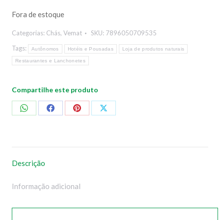
Fora de estoque
Categorias:
Chás
,
Vemat
SKU:
7896050709535
Tags:
Autônomos
Hotéis e Pousadas
Loja de produtos naturais
Restaurantes e Lanchonetes
Compartilhe este produto
Compartilhar
Compartilhar
Compartilhar
Compartilhar
no
no
no
no
WhatsApp
Facebook
Pinterest
X
Descrição
Informação adicional