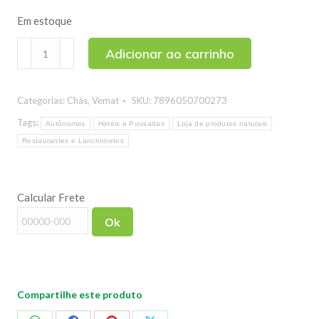
Em estoque
Chá
Adicionar ao carrinho
com
Melatonina
Categorias:
Chás
,
Vemat
SKU:
7896050700273
Vemat
30
Tags:
Autônomos
Hotéis e Pousadas
Loja de produtos naturais
Sachês
Restaurantes e Lanchonetes
quantidade
Calcular Frete
Ok
Compartilhe este produto