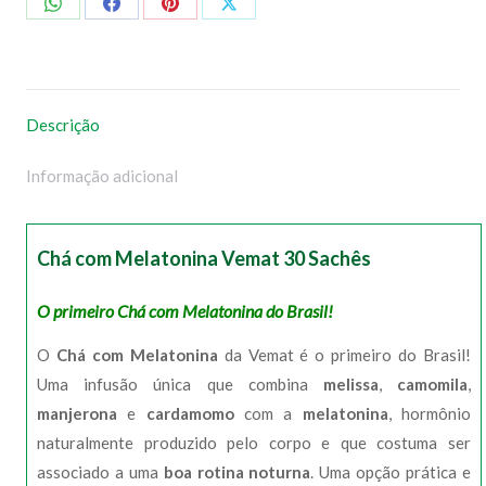
Compartilhar
Compartilhar
Compartilhar
Compartilhar
no
no
no
no
WhatsApp
Facebook
Pinterest
X
Descrição
Informação adicional
Chá com Melatonina Vemat 30 Sachês
O primeiro Chá com Melatonina do Brasil!
O
Chá com Melatonina
da Vemat é o primeiro do Brasil!
Uma infusão única que combina
melissa
,
camomila
,
manjerona
e
cardamomo
com a
melatonina
, hormônio
naturalmente produzido pelo corpo e que costuma ser
associado a uma
boa rotina noturna
. Uma opção prática e