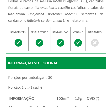
Folhas e ramos de melissa (
Melissa officinalis L
.), capítulos
florais de camomila (
Matricaria recutita L
.), folhas e talos de
manjerona (
Majorana hortensis Moech
), sementes de
cardamomo (
Elletaris cardamomum L.
) e melatonina.
SEM GLÚTEN
SEM LACTOSE
SEM AÇÚCAR
VEGANO
ORGANICO
INFORMAÇÃO NUTRICIONAL
Porções por embalagem: 30
Porção: 1,5g (1 sachê)
INFORMAÇÃO
100ml**
1,5g
%VD (*)