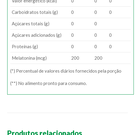
Valor energético (kcal)
0
0
0
Carboidratos totais (g)
0
0
0
Açúcares totais (g)
0
0
Açúcares adicionados (g)
0
0
0
Proteínas (g)
0
0
0
Melatonina (mcg)
200
200
(*) Percentual de valores diários fornecidos pela porção
(**) No alimento pronto para consumo.
Produtos relacionados