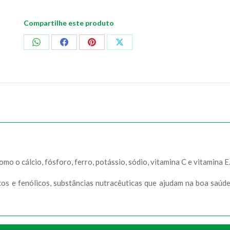
Compartilhe este produto
Compartilhar
Compartilhar
Compartilhar
Compartilhar
no
no
no
no
WhatsApp
Facebook
Pinterest
X
mo o cálcio, fósforo, ferro, potássio, sódio, vitamina C e vitamina E
os e fenólicos, substâncias nutracêuticas que ajudam na boa saúd