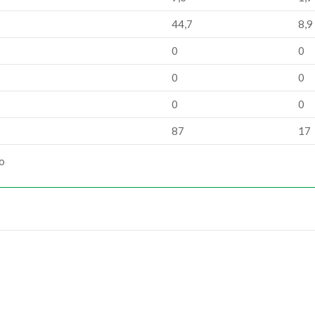
44,7
8,9
0
0
0
0
0
0
87
17
ão