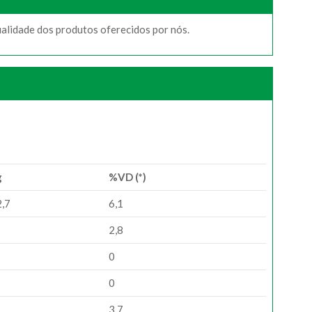
ualidade dos produtos oferecidos por nós.
g
%VD (*)
,7
6,1
2,8
0
0
3,7