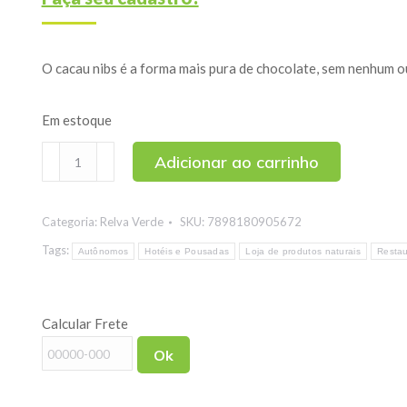
O cacau nibs é a forma mais pura de chocolate, sem nenhum o
Em estoque
Cacau
Adicionar ao carrinho
Nibs
100g
Categoria:
Relva Verde
SKU:
7898180905672
quantidade
Tags:
Autônomos
Hotéis e Pousadas
Loja de produtos naturais
Restau
Calcular Frete
Ok