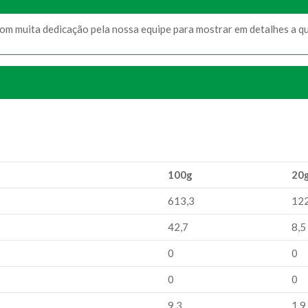
com muita dedicação pela nossa equipe para mostrar em detalhes a q
100g
20
613,3
122
42,7
8,5
0
0
0
0
9,3
1,9