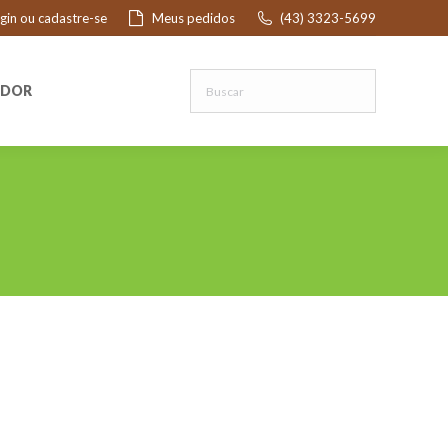
ogin ou cadastre-se
Meus pedidos
(43) 3323-5699
R
EDOR