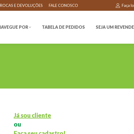
ROCAS E DEVOLUÇÕES
FALE CONOSCO
Faça l
EGUE POR
TABELA DE PEDIDOS
SEJA UM REVENDEDO
NAVEGUE POR
TABELA DE PEDIDOS
SEJA UM REVEND
Já sou cliente
ou
Faça seu cadastro!