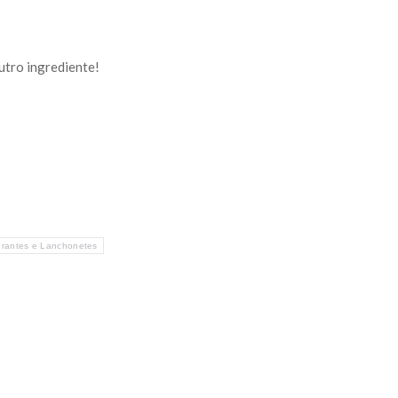
utro ingrediente!
rantes e Lanchonetes