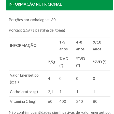
INFORMAÇÃO NUTRICIONAL
Porções por embalagem: 30
Porção: 2,5g (1 pastilha de goma)
1-3
4-8
9/18
INFORMAÇÃO
anos
anos
anos
%VD
%VD
2,5g
%VD (*)
(*)
(*)
Valor Energético
4
0
0
0
(kcal)
Carboidratos (g)
2,1
1
1
1
Vitamina C (mg)
60
400
240
80
Não contém quantidades significativas de valor energético,