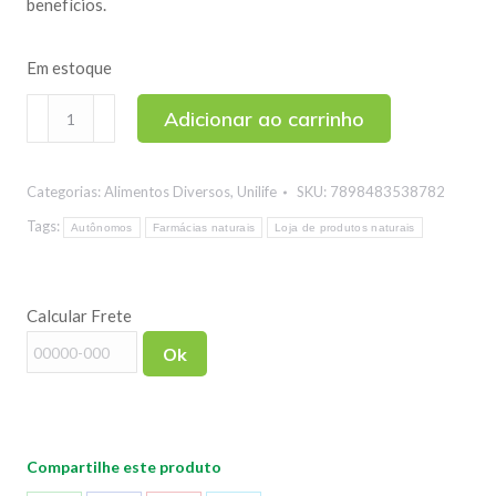
benefícios.
Em estoque
Bioviton
Adicionar ao carrinho
Gummy
Kids
Categorias:
Alimentos Diversos
,
Unilife
SKU:
7898483538782
Vitamina
C
Tags:
Autônomos
Farmácias naturais
Loja de produtos naturais
Sabor
Laranja
Calcular Frete
Unilife
30
Ok
gomas
quantidade
Compartilhe este produto