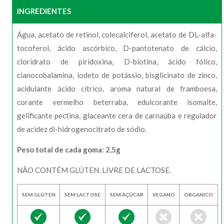
INGREDIENTES
Água, acetato de retinol, colecalciferol, acetato de DL-alfa-
tocoferol, ácido ascórbico, D-pantotenato de cálcio,
cloridrato de piridoxina, D-biotina, ácido fólico,
cianocobalamina, iodeto de potássio, bisglicinato de zinco,
acidulante ácido cítrico, aroma natural de framboesa,
corante vermelho beterraba, edulcorante isomalte,
gelificante pectina, glaceante cera de carnaúba e regulador
de acidez di-hidrogenocitrato de sódio.
Peso total de cada goma: 2,5g
NÃO CONTÉM GLÚTEN. LIVRE DE LACTOSE.
SEM GLÚTEN
SEM LACTOSE
SEM AÇÚCAR
VEGANO
ORGANICO