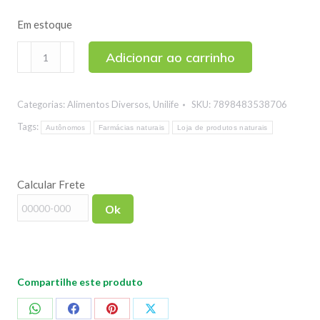
Em estoque
Bioviton
Adicionar ao carrinho
Gummy
Kids
Categorias:
Alimentos Diversos
,
Unilife
SKU:
7898483538706
Multivitamínico
Sabor
Tags:
Autônomos
Farmácias naturais
Loja de produtos naturais
Framboesa
Unilife
Calcular Frete
30
gomas
Ok
quantidade
Compartilhe este produto
Compartilhar
Compartilhar
Compartilhar
Compartilhar