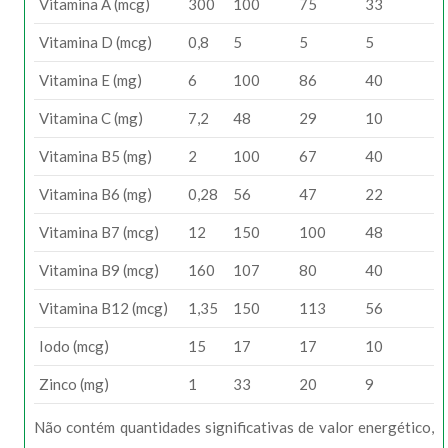
Vitamina A (mcg)
300
100
75
33
Vitamina D (mcg)
0,8
5
5
5
Vitamina E (mg)
6
100
86
40
Vitamina C (mg)
7,2
48
29
10
Vitamina B5 (mg)
2
100
67
40
Vitamina B6 (mg)
0,28
56
47
22
Vitamina B7 (mcg)
12
150
100
48
Vitamina B9 (mcg)
160
107
80
40
Vitamina B12 (mcg)
1,35
150
113
56
Iodo (mcg)
15
17
17
10
Zinco (mg)
1
33
20
9
Não contém quantidades significativas de valor energético,