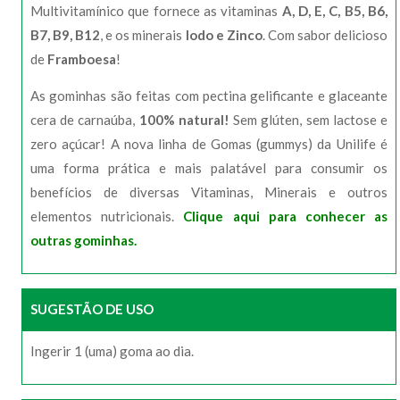
Multivitamínico que fornece as vitaminas
A, D, E, C, B5, B6,
B7, B9, B12
, e os minerais
Iodo e Zinco
. Com sabor delicioso
de
Framboesa
!
As gominhas são feitas com pectina gelificante e glaceante
cera de carnaúba,
100% natural!
Sem glúten, sem lactose e
zero açúcar! A nova linha de Gomas (gummys) da Unilife é
uma forma prática e mais palatável para consumir os
benefícios de diversas Vitaminas, Minerais e outros
elementos nutricionais.
Clique aqui para conhecer as
outras gominhas.
SUGESTÃO DE USO
Ingerir 1 (uma) goma ao dia.