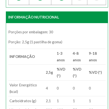
INFORMAÇÃO NUTRICIONAL
Porções por embalagem: 30
Porção: 2,5g (1 pastilha de goma)
1-3
4-8
9-18
INFORMAÇÃO
anos
anos
anos
%VD
%VD
2,5g
%VD (*)
(*)
(*)
Valor Energético
4
0
0
0
(kcal)
Carboidratos (g)
2,1
1
1
1