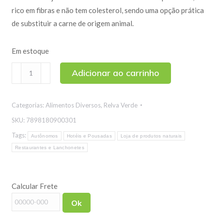
rico em fibras e não tem colesterol, sendo uma opção prática
de substituir a carne de origem animal.
Em estoque
Bife
Adicionar ao carrinho
de
Soja
Categorias:
Alimentos Diversos
,
Relva Verde
Escuro
(Tiras)
SKU:
7898180900301
180g
Tags:
Autônomos
Hotéis e Pousadas
Loja de produtos naturais
quantidade
Restaurantes e Lanchonetes
Calcular Frete
Ok