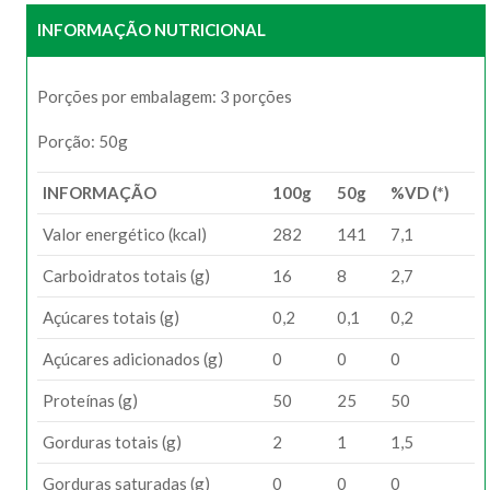
INFORMAÇÃO NUTRICIONAL
Porções por embalagem: 3 porções
Porção: 50g
INFORMAÇÃO
100g
50g
%VD (*)
Valor energético (kcal)
282
141
7,1
Carboidratos totais (g)
16
8
2,7
Açúcares totais (g)
0,2
0,1
0,2
Açúcares adicionados (g)
0
0
0
Proteínas (g)
50
25
50
Gorduras totais (g)
2
1
1,5
Gorduras saturadas (g)
0
0
0