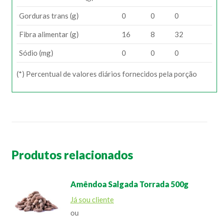
Gorduras trans (g)
0
0
0
Fibra alimentar (g)
16
8
32
Sódio (mg)
0
0
0
(*) Percentual de valores diários fornecidos pela porção
Produtos relacionados
Amêndoa Salgada Torrada 500g
Já sou cliente
ou