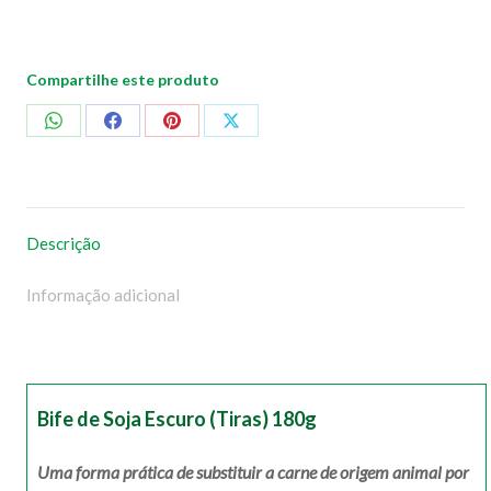
Compartilhe este produto
Compartilhar
Compartilhar
Compartilhar
Compartilhar
no
no
no
no
WhatsApp
Facebook
Pinterest
X
Descrição
Informação adicional
Bife de Soja Escuro (Tiras) 180g
Uma forma prática de substituir a carne de origem animal por