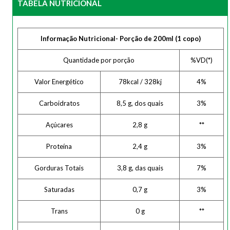
TABELA NUTRICIONAL
Informação Nutricional- Porção de 200ml (1 copo)
Quantidade por porção
%VD(*)
Valor Energético
78kcal / 328kj
4%
Carboidratos
8,5 g, dos quais
3%
Açúcares
2,8 g
**
Proteína
2,4 g
3%
Gorduras Totais
3,8 g, das quais
7%
Saturadas
0,7 g
3%
Trans
0 g
**