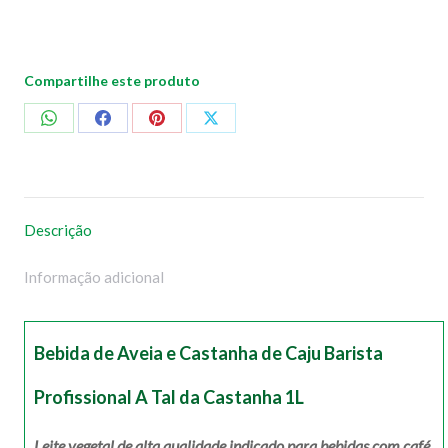
quantidade
Compartilhe este produto
Compartilhar
Compartilhar
Compartilhar
Compartilhar
no
no
no
no
WhatsApp
Facebook
Pinterest
X
Descrição
Informação adicional
Bebida de Aveia e Castanha de Caju Barista
Profissional A Tal da Castanha 1L
Leite vegetal de alta qualidade indicado para bebidas com café.