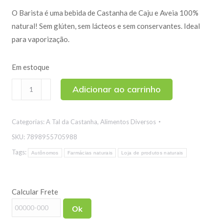
O Barista é uma bebida de Castanha de Caju e Aveia 100%
natural! Sem glúten, sem lácteos e sem conservantes. Ideal
para vaporização.
Em estoque
Bebida
Adicionar ao carrinho
Vegana
para
Categorias:
A Tal da Castanha
,
Alimentos Diversos
Cafés
Barista
SKU:
7898955705988
Profissional
Tags:
Autônomos
Farmácias naturais
Loja de produtos naturais
A
Tal
da
Calcular Frete
Castanha
Ok
1L