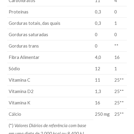
Carboidratos
11
4
Proteínas
0,3
0
Gorduras totais, das quais
0,3
1
Gorduras saturadas
0
0
Gorduras trans
0
**
Fibra Alimentar
4,0
16
Sódio
12
1
Vitamina C
11
25**
Vitamina D2
1,3
25**
Vitamina K
16
25**
Cálcio
250 mg
25**
(*)
Valores Diários de referência com base
em uma dieta de 2.000 kcal ou 8.400 kJ.