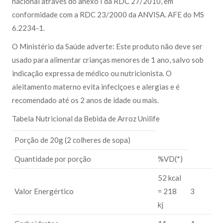
nacional através do anexo I da RDC 27/2010, em
conformidade com a RDC 23/2000 da ANVISA. AFE do MS
6.2234-1.
O Ministério da Saúde adverte: Este produto não deve ser
usado para alimentar crianças menores de 1 ano, salvo sob
indicação expressa de médico ou nutricionista. O
aleitamento materno evita infeclçoes e alergias e é
recomendado até os 2 anos de idade ou mais.
Tabela Nutricional da Bebida de Arroz Unilife
Porção de 20g (2 colheres de sopa)
Quantidade por porção
%VD(*)
52 kcal
Valor Energértico
= 218
3
kj