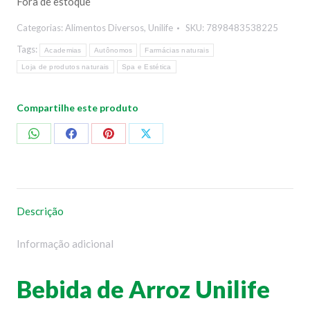
Fora de estoque
Categorias:
Alimentos Diversos
,
Unilife
SKU:
7898483538225
Tags:
Academias
Autônomos
Farmácias naturais
Loja de produtos naturais
Spa e Estética
Compartilhe este produto
Compartilhar
Compartilhar
Compartilhar
Compartilhar
no
no
no
no
WhatsApp
Facebook
Pinterest
X
Descrição
Informação adicional
Bebida de Arroz Unilife