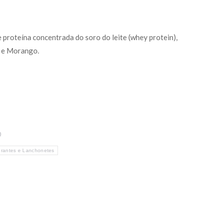
 proteína concentrada do soro do leite (whey protein),
o e Morango.
0
rantes e Lanchonetes