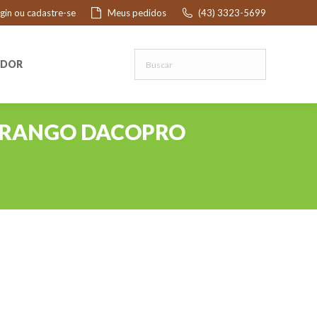
ogin ou cadastre-se
Meus pedidos
(43) 3323-5699
R
EDOR
ORANGO DACOPRO