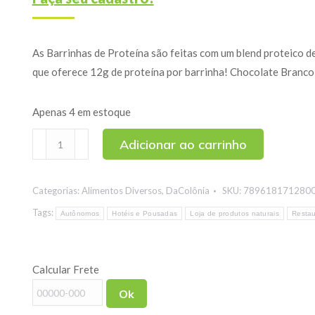
As Barrinhas de Proteína são feitas com um blend proteico de
que oferece 12g de proteína por barrinha! Chocolate Branc
Apenas 4 em estoque
Barra
Adicionar ao carrinho
de
Proteína
Categorias:
Alimentos Diversos
,
DaColônia
SKU:
789618171280
Sabor
Chocolate
Tags:
Autônomos
Hotéis e Pousadas
Loja de produtos naturais
Restau
Branco
e
Calcular Frete
Morango
DacoPRO
Ok
DaColônia