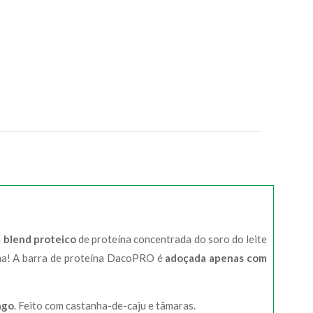
m
blend proteico
de proteína concentrada do soro do leite
ha! A barra de proteína DacoPRO é
adoçada apenas com
ngo
. Feito com castanha-de-caju e tâmaras.