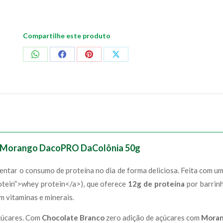
50g
quantidade
Compartilhe este produto
Compartilhar
Compartilhar
Compartilhar
Compartilhar
no
no
no
no
WhatsApp
Facebook
Pinterest
X
 e Morango DacoPRO DaColônia 50g
entar o consumo de proteína no dia de forma deliciosa. Feita com u
otein”>whey protein</a>), que oferece
12g de proteína
por barrin
em vitaminas e minerais.
açúcares. Com
Chocolate Branco
zero adição de açúcares com
Mora