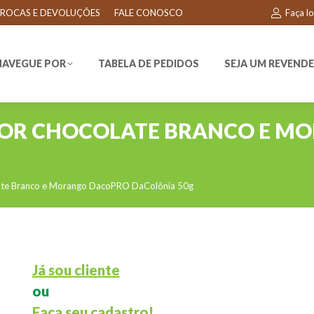
ROCAS E DEVOLUÇÕES
FALE CONOSCO
Faça l
EGUE POR
TABELA DE PEDIDOS
SEJA UM REVENDEDO
NAVEGUE POR
TABELA DE PEDIDOS
SEJA UM REVEND
BOR CHOCOLATE BRANCO E M
late Branco e Morango DacoPRO DaColônia 50g
Já sou cliente
ou
Faça seu cadastro!