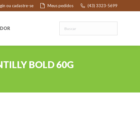
ogin ou cadastre-se
Meus pedidos
(43) 3323-5699
R
EDOR
TILLY BOLD 60G