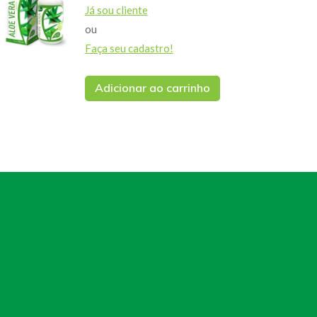
Já sou cliente
ou
Faça seu cadastro!
Adicionar ao carrinho