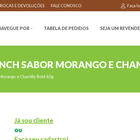
ROCAS E DEVOLUÇÕES
FALE CONOSCO
Faça l
EGUE POR
TABELA DE PEDIDOS
SEJA UM REVENDEDO
NAVEGUE POR
TABELA DE PEDIDOS
SEJA UM REVEND
UNCH SABOR MORANGO E CHAN
Morango e Chantilly Bold 60g
Já sou cliente
ou
Faça seu cadastro!