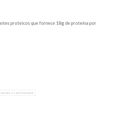
antes proteicos que fornece 18g de proteína por
rantes e Lanchonetes