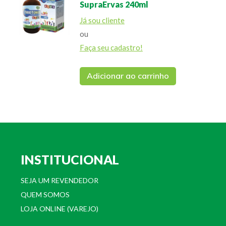
SupraErvas 240ml
Já sou cliente
ou
Faça seu cadastro!
Adicionar ao carrinho
INSTITUCIONAL
SEJA UM REVENDEDOR
QUEM SOMOS
LOJA ONLINE (VAREJO)