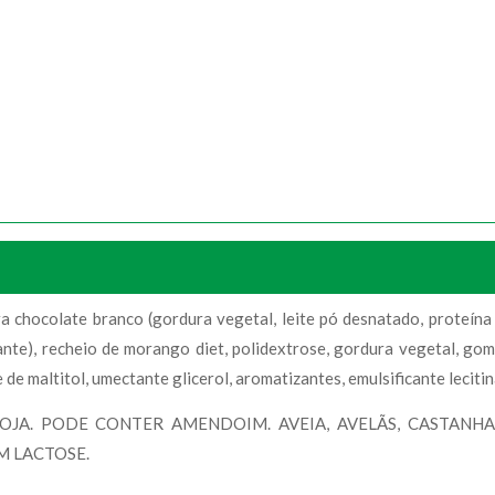
ura chocolate branco (gordura vegetal, leite pó desnatado, proteína
izante), recheio de morango diet, polidextrose, gordura vegetal, go
e maltitol, umectante glicerol, aromatizantes, emulsificante lecitin
JA. PODE CONTER AMENDOIM. AVEIA, AVELÃS, CASTANHA-
M LACTOSE.