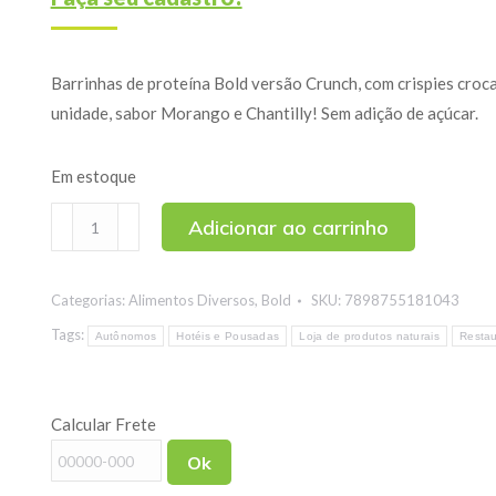
Barrinhas de proteína Bold versão Crunch, com crispies croc
unidade, sabor Morango e Chantilly! Sem adição de açúcar.
Em estoque
Barra
Adicionar ao carrinho
de
Proteína
Categorias:
Alimentos Diversos
,
Bold
SKU:
7898755181043
Crunch
Sabor
Tags:
Autônomos
Hotéis e Pousadas
Loja de produtos naturais
Restau
Morango
e
Calcular Frete
Chantilly
Bold
Ok
60g