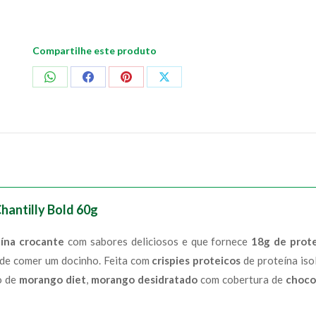
quantidade
Compartilhe este produto
Compartilhar
Compartilhar
Compartilhar
Compartilhar
no
no
no
no
WhatsApp
Facebook
Pinterest
X
hantilly Bold 60g
eína crocante
com sabores deliciosos e que fornece
18g de prot
 de comer um docinho. Feita com
crispies proteicos
de proteína iso
o de
morango diet
,
morango desidratado
com cobertura de
choco