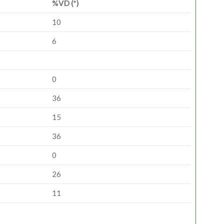
%VD (*)
10
6
0
36
15
36
0
26
11