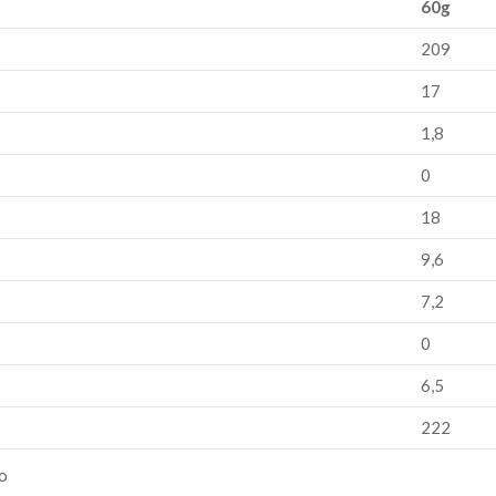
60g
209
17
1,8
0
18
9,6
7,2
0
6,5
222
ão