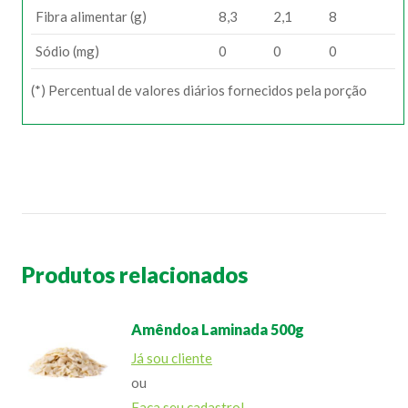
Fibra alimentar (g)
8,3
2,1
8
Sódio (mg)
0
0
0
(*) Percentual de valores diários fornecidos pela porção
Produtos relacionados
Amêndoa Laminada 500g
Já sou cliente
ou
Faça seu cadastro!