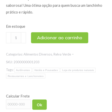
saborosa! Uma ótima opção para quem busca um lanchinho
prático e rápido.
Em estoque
Banana
Adicionar ao carrinho
Chips
Caramelizada
Categorias:
Alimentos Diversos
,
Relva Verde
100g
quantidade
SKU:
2000000001203
Tags:
Autônomos
Hotéis e Pousadas
Loja de produtos naturais
Restaurantes e Lanchonetes
Calcular Frete
Ok