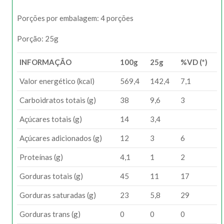
Porções por embalagem: 4 porções
Porção: 25g
INFORMAÇÃO
100g
25g
%VD (*)
Valor energético (kcal)
569,4
142,4
7,1
Carboidratos totais (g)
38
9,6
3
Açúcares totais (g)
14
3,4
Açúcares adicionados (g)
12
3
6
Proteínas (g)
4,1
1
2
Gorduras totais (g)
45
11
17
Gorduras saturadas (g)
23
5,8
29
Gorduras trans (g)
0
0
0