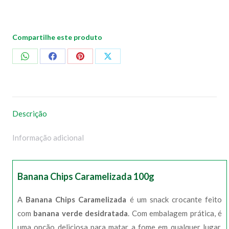
Compartilhe este produto
Compartilhar
Compartilhar
Compartilhar
Compartilhar
no
no
no
no
WhatsApp
Facebook
Pinterest
X
Descrição
Informação adicional
Banana Chips Caramelizada 100g
A
Banana Chips Caramelizada
é um snack crocante feito
com
banana verde desidratada
. Com embalagem prática, é
uma opção deliciosa para matar a fome em qualquer lugar.