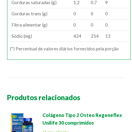
Gorduras saturadas (g)
1,2
0,7
9
Gorduras trans (g)
0
0
0
Fibra alimentar (g)
0
0
0
Sódio (mg)
424
254
13
(*) Percentual de valores diários fornecidos pela porção
Produtos relacionados
Colágeno Tipo 2 Osteo Regeneflex
Unilife 30 comprimidos