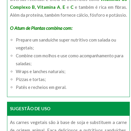
Complexo B,
Vitamina A
,
E
e
C
e também é rica em fibras.
Além da proteína, também fornece cálcio, fósforo e potássio.
O Atum de Plantas combina com:
Prepare um sanduíche super nutritivo com salada ou
vegetais;
Combine com molhos e use como acompanhamento para
saladas;
Wraps e lanches naturais;
Pizzas e tortas;
Patês e recheios em geral.
SUGESTÃO DE USO
As carnes vegetais são à base de soja e substituem a carne
de origem animal. Faça deliciosos e nutritivos sanduíches,