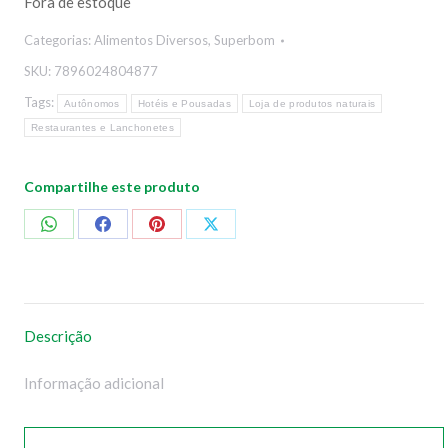
Fora de estoque
Categorias:
Alimentos Diversos
,
Superbom
SKU:
7896024804877
Tags:
Autônomos
Hotéis e Pousadas
Loja de produtos naturais
Restaurantes e Lanchonetes
Compartilhe este produto
Compartilhar
Compartilhar
Compartilhar
Compartilhar
no
no
no
no
WhatsApp
Facebook
Pinterest
X
Descrição
Informação adicional