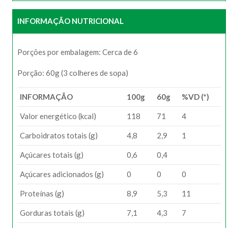
INFORMAÇÃO NUTRICIONAL
Porções por embalagem: Cerca de 6
Porção: 60g (3 colheres de sopa)
INFORMAÇÃO
100g
60g
%VD (*)
Valor energético (kcal)
118
71
4
Carboidratos totais (g)
4,8
2,9
1
Açúcares totais (g)
0,6
0,4
Açúcares adicionados (g)
0
0
0
Proteínas (g)
8,9
5,3
11
Gorduras totais (g)
7,1
4,3
7