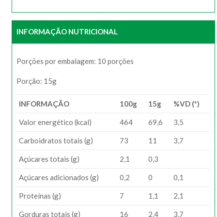
INFORMAÇÃO NUTRICIONAL
Porções por embalagem: 10 porções
Porção: 15g
INFORMAÇÃO
100g
15g
%VD (*)
Valor energético (kcal)
464
69,6
3,5
Carboidratos totais (g)
73
11
3,7
Açúcares totais (g)
2,1
0,3
Açúcares adicionados (g)
0,2
0
0,1
Proteínas (g)
7
1,1
2,1
Gorduras totais (g)
16
2,4
3,7