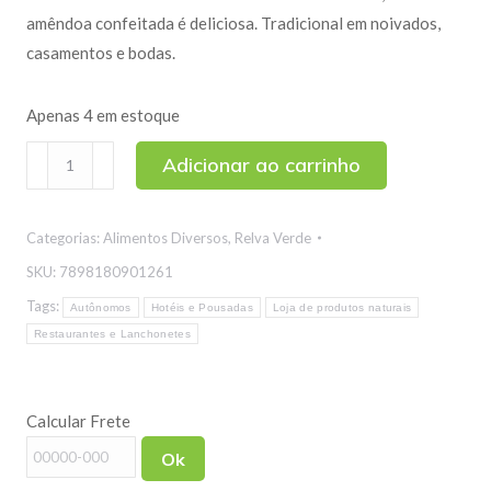
amêndoa confeitada é deliciosa. Tradicional em noivados,
casamentos e bodas.
Apenas 4 em estoque
Amêndoa
Adicionar ao carrinho
Branca
Confeitada
Categorias:
Alimentos Diversos
,
Relva Verde
150g
quantidade
SKU:
7898180901261
Tags:
Autônomos
Hotéis e Pousadas
Loja de produtos naturais
Restaurantes e Lanchonetes
Calcular Frete
Ok