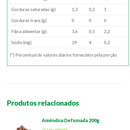
Gorduras saturadas (g)
1,3
0,2
1
Gorduras trans (g)
0
0
0
Fibra alimentar (g)
3,6
0,5
2,2
Sódio (mg)
29
4
0,2
(*) Percentual de valores diários fornecidos pela porção
Produtos relacionados
Amêndoa Defumada 200g
Já sou cliente