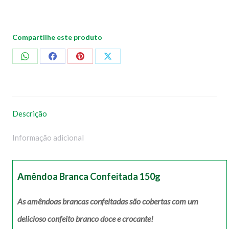
Compartilhe este produto
Compartilhar
Compartilhar
Compartilhar
Compartilhar
no
no
no
no
WhatsApp
Facebook
Pinterest
X
Descrição
Informação adicional
Amêndoa Branca Confeitada 150g
As amêndoas brancas confeitadas são cobertas com um
delicioso confeito branco doce e crocante!