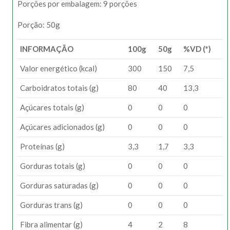
Porções por embalagem: 9 porções
Porção: 50g
INFORMAÇÃO
100g
50g
%VD (*)
Valor energético (kcal)
300
150
7,5
Carboidratos totais (g)
80
40
13,3
Açúcares totais (g)
0
0
0
Açúcares adicionados (g)
0
0
0
Proteínas (g)
3,3
1,7
3,3
Gorduras totais (g)
0
0
0
Gorduras saturadas (g)
0
0
0
Gorduras trans (g)
0
0
0
Fibra alimentar (g)
4
2
8