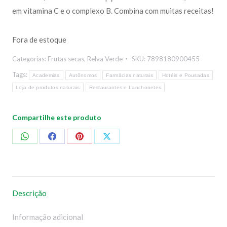
em vitamina C e o complexo B. Combina com muitas receitas!
Fora de estoque
Categorias:
Frutas secas
,
Relva Verde
SKU:
7898180900455
Tags:
Academias
Autônomos
Farmácias naturais
Hotéis e Pousadas
Loja de produtos naturais
Restaurantes e Lanchonetes
Compartilhe este produto
Compartilhar
Compartilhar
Compartilhar
Compartilhar
no
no
no
no
WhatsApp
Facebook
Pinterest
X
Descrição
Informação adicional