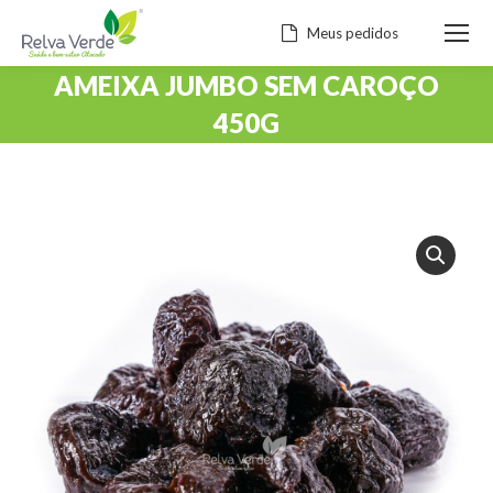
Meus pedidos
AMEIXA JUMBO SEM CAROÇO
450G
Você está aqui: