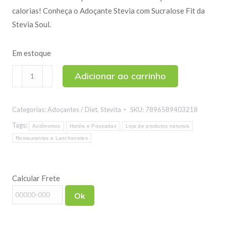
calorias! Conheça o Adoçante Stevia com Sucralose Fit da
Stevia Soul.
Em estoque
Adoçante
Adicionar ao carrinho
Stevia
com
Categorias:
Adoçantes / Diet
,
Stevita
SKU:
7896589403218
Sucralose
Fit
Tags:
Autônomos
Hotéis e Pousadas
Loja de produtos naturais
50
Restaurantes e Lanchonetes
Envelopes
quantidade
Calcular Frete
Ok