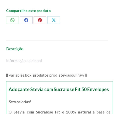
Compartilhe este produto
Compartilhar
Compartilhar
Compartilhar
Compartilhar
no
no
no
no
WhatsApp
Facebook
Pinterest
X
Descrição
Informação adicional
{{ variables.box_produtos.prod_steviasoul|raw }}
Adoçante Stevia com Sucralose Fit 50 Envelopes
Sem calorias
!
O
Stevia com Sucralose Fit
é
100% natural
à base de