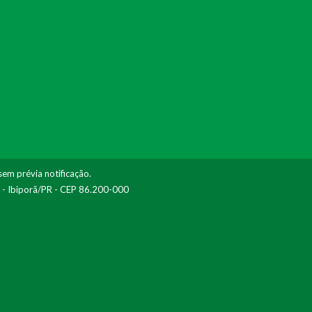
sem prévia notificação.
I - Ibiporã/PR - CEP 86.200-000