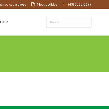
ogin ou cadastre-se
Meus pedidos
(43) 3323-5699
R
EDOR