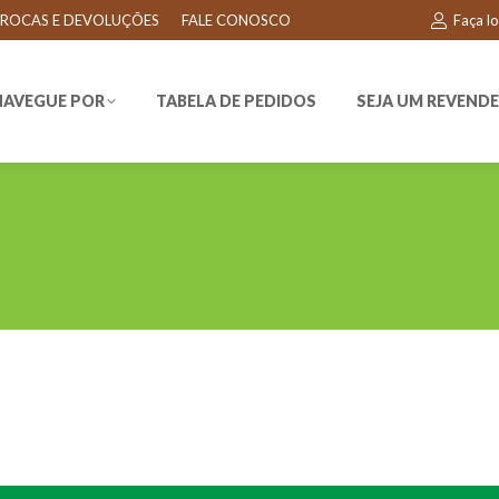
ROCAS E DEVOLUÇÕES
FALE CONOSCO
Faça l
EGUE POR
TABELA DE PEDIDOS
SEJA UM REVENDEDO
NAVEGUE POR
TABELA DE PEDIDOS
SEJA UM REVEND