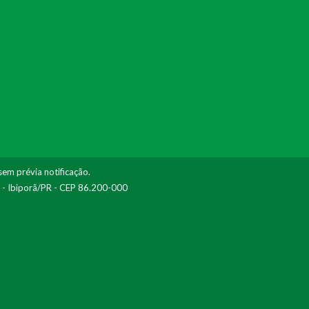
sem prévia notificação.
I - Ibiporã/PR - CEP 86.200-000