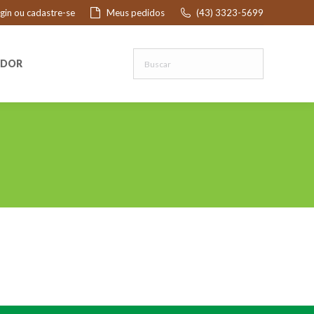
ogin ou cadastre-se
Meus pedidos
(43) 3323-5699
R
EDOR