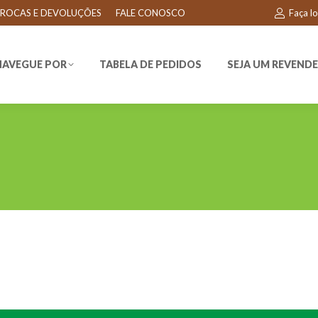
ROCAS E DEVOLUÇÕES
FALE CONOSCO
Faça l
EGUE POR
TABELA DE PEDIDOS
SEJA UM REVENDEDO
NAVEGUE POR
TABELA DE PEDIDOS
SEJA UM REVEND