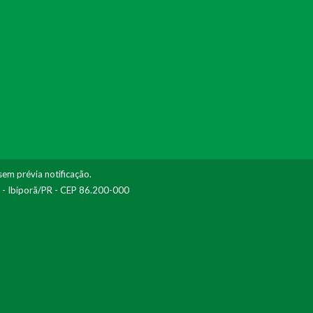
sem prévia notificação.
I - Ibiporã/PR - CEP 86.200-000