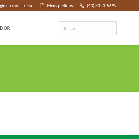
ogin ou cadastre-se
Meus pedidos
(43) 3323-5699
R
EDOR