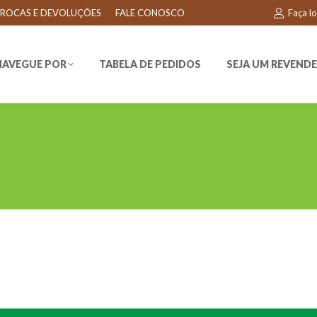
ROCAS E DEVOLUÇÕES
FALE CONOSCO
Faça l
EGUE POR
TABELA DE PEDIDOS
SEJA UM REVENDEDO
NAVEGUE POR
TABELA DE PEDIDOS
SEJA UM REVEND