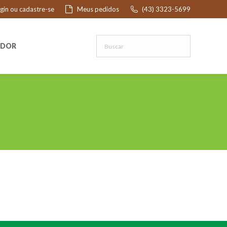
ogin ou cadastre-se
Meus pedidos
(43) 3323-5699
R
EDOR