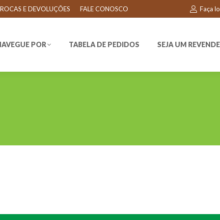
ROCAS E DEVOLUÇÕES
FALE CONOSCO
Faça l
EGUE POR
TABELA DE PEDIDOS
SEJA UM REVENDEDO
NAVEGUE POR
TABELA DE PEDIDOS
SEJA UM REVEND