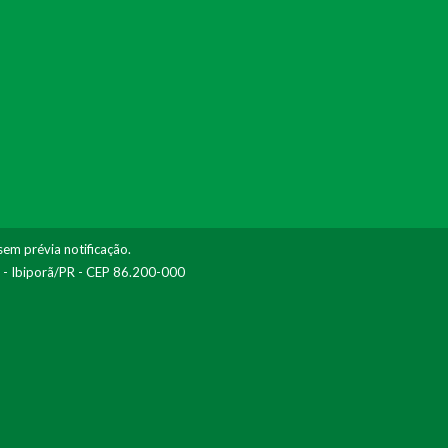
sem prévia notificação.
I - Ibiporã/PR - CEP 86.200-000