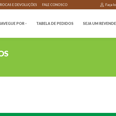
ROCAS E DEVOLUÇÕES
FALE CONOSCO
Faça l
EGUE POR
TABELA DE PEDIDOS
SEJA UM REVENDEDO
NAVEGUE POR
TABELA DE PEDIDOS
SEJA UM REVEND
OS