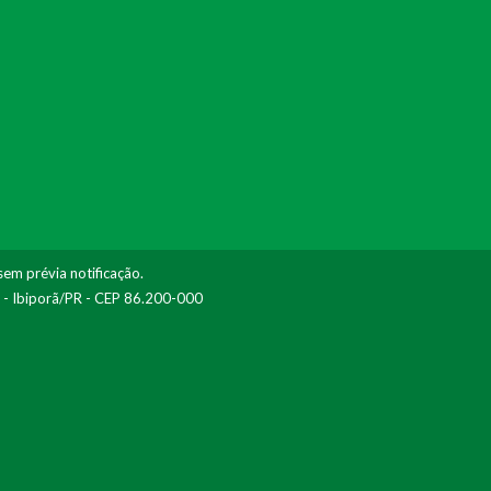
sem prévia notificação.
I - Ibiporã/PR - CEP 86.200-000