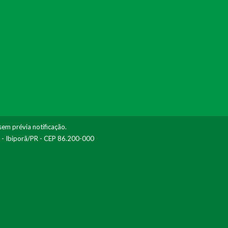
sem prévia notificação.
I - Ibiporã/PR - CEP 86.200-000