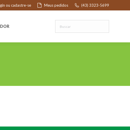
ogin ou cadastre-se
Meus pedidos
(43) 3323-5699
R
EDOR