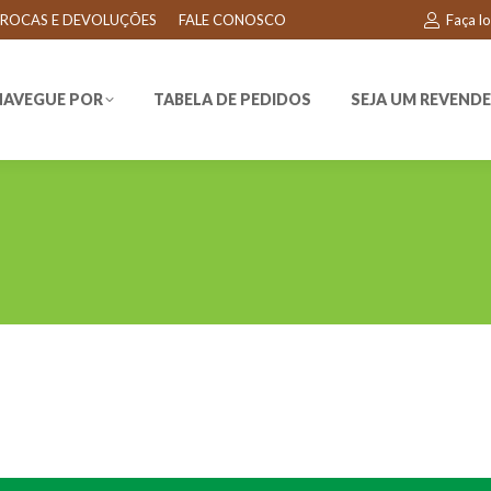
ROCAS E DEVOLUÇÕES
FALE CONOSCO
Faça l
EGUE POR
TABELA DE PEDIDOS
SEJA UM REVENDEDO
NAVEGUE POR
TABELA DE PEDIDOS
SEJA UM REVEND