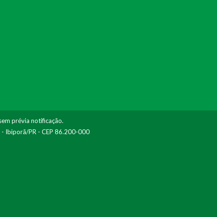
sem prévia notificação.
I - Ibiporã/PR - CEP 86.200-000