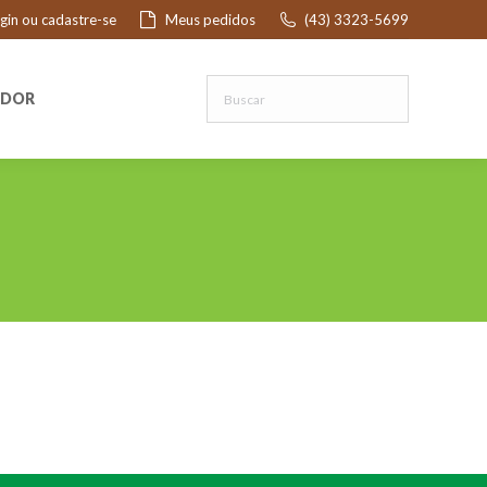
ogin ou cadastre-se
Meus pedidos
(43) 3323-5699
R
EDOR