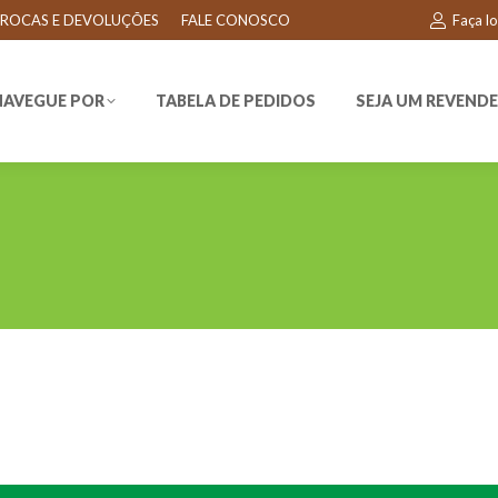
ROCAS E DEVOLUÇÕES
FALE CONOSCO
Faça l
EGUE POR
TABELA DE PEDIDOS
SEJA UM REVENDEDO
NAVEGUE POR
TABELA DE PEDIDOS
SEJA UM REVEND