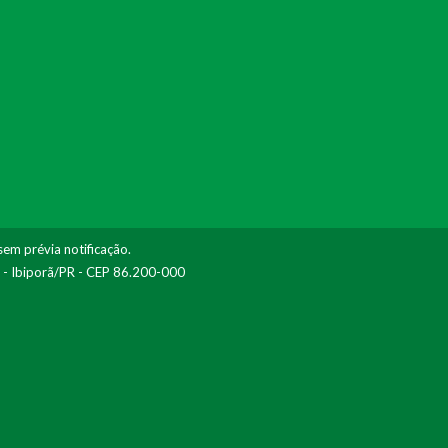
sem prévia notificação.
I - Ibiporã/PR - CEP 86.200-000