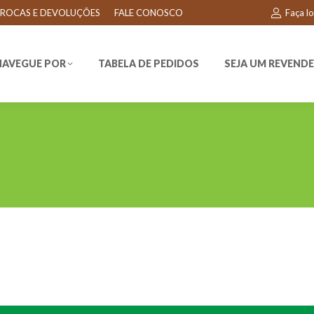
ROCAS E DEVOLUÇÕES
FALE CONOSCO
Faça l
EGUE POR
TABELA DE PEDIDOS
SEJA UM REVENDEDO
NAVEGUE POR
TABELA DE PEDIDOS
SEJA UM REVEND