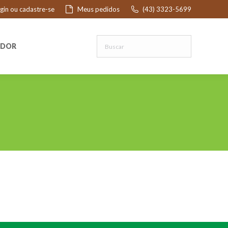
ogin ou cadastre-se
Meus pedidos
(43) 3323-5699
R
EDOR