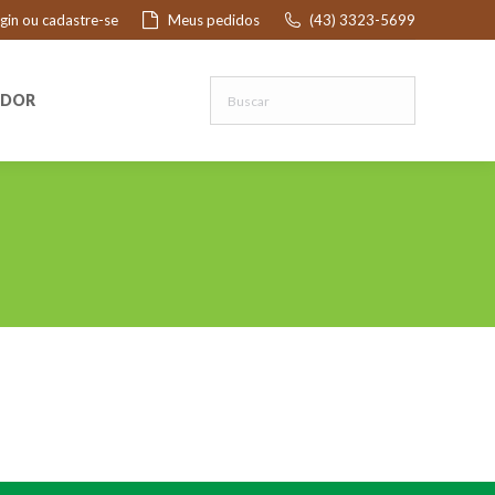
ogin ou cadastre-se
Meus pedidos
(43) 3323-5699
R
EDOR