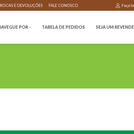
ROCAS E DEVOLUÇÕES
FALE CONOSCO
Faça l
EGUE POR
TABELA DE PEDIDOS
SEJA UM REVENDEDO
NAVEGUE POR
TABELA DE PEDIDOS
SEJA UM REVEND