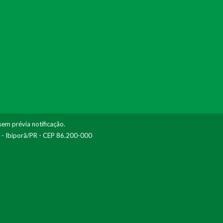
sem prévia notificação.
I - Ibiporã/PR - CEP 86.200-000