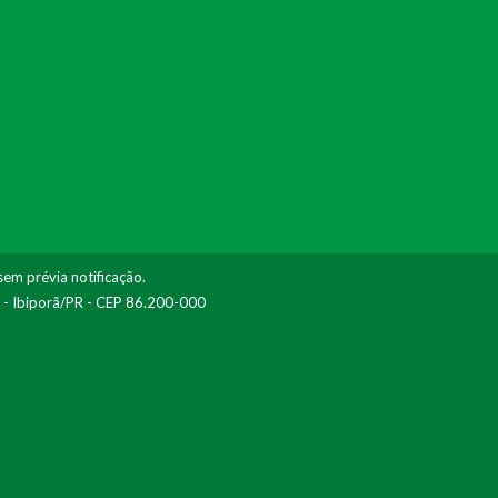
sem prévia notificação.
I - Ibiporã/PR - CEP 86.200-000