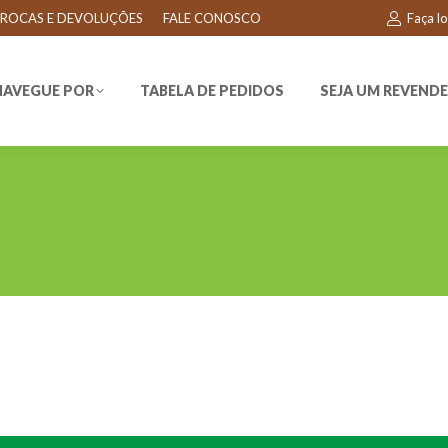
ROCAS E DEVOLUÇÕES
FALE CONOSCO
Faça l
EGUE POR
TABELA DE PEDIDOS
SEJA UM REVENDEDO
NAVEGUE POR
TABELA DE PEDIDOS
SEJA UM REVEND