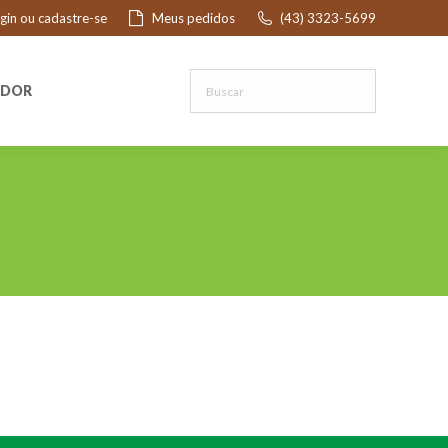
ogin ou cadastre-se
Meus pedidos
(43) 3323-5699
R
EDOR