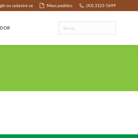
ogin ou cadastre-se
Meus pedidos
(43) 3323-5699
R
EDOR