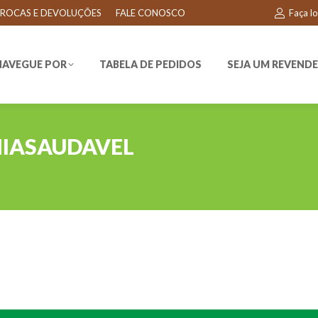
ROCAS E DEVOLUÇÕES
FALE CONOSCO
Faça l
EGUE POR
TABELA DE PEDIDOS
SEJA UM REVENDEDO
NAVEGUE POR
TABELA DE PEDIDOS
SEJA UM REVEND
IASAUDAVEL