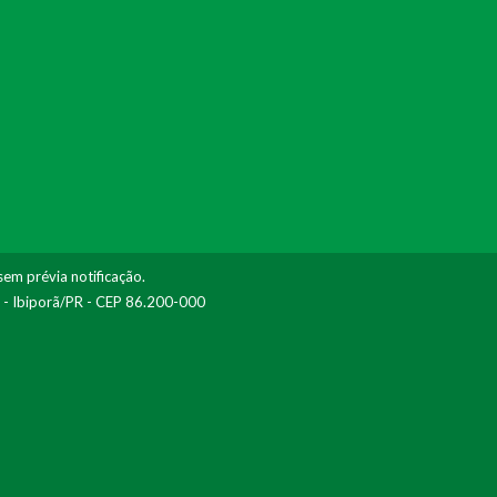
sem prévia notificação.
I - Ibiporã/PR - CEP 86.200-000