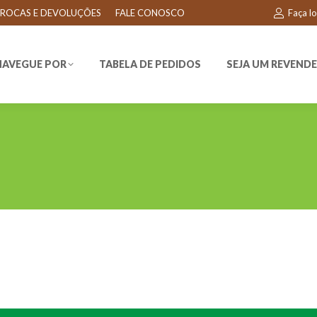
ROCAS E DEVOLUÇÕES
FALE CONOSCO
Faça l
EGUE POR
TABELA DE PEDIDOS
SEJA UM REVENDEDO
NAVEGUE POR
TABELA DE PEDIDOS
SEJA UM REVEND