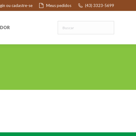
ogin ou cadastre-se
Meus pedidos
(43) 3323-5699
R
EDOR