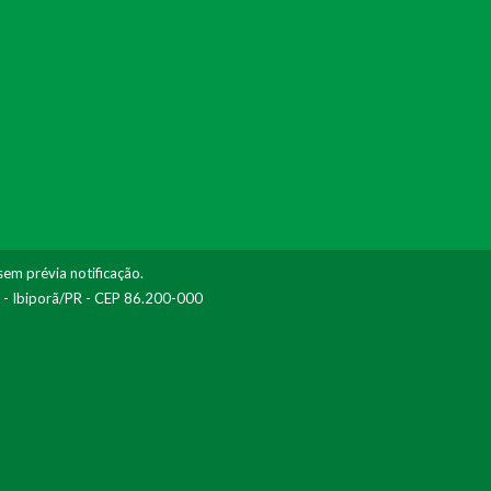
sem prévia notificação.
I - Ibiporã/PR - CEP 86.200-000