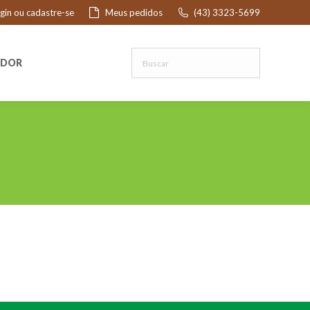
ogin ou cadastre-se
Meus pedidos
(43) 3323-5699
R
EDOR