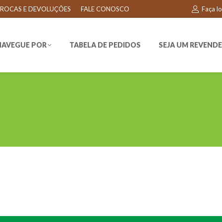
ROCAS E DEVOLUÇÕES
FALE CONOSCO
Faça l
EGUE POR
TABELA DE PEDIDOS
SEJA UM REVENDEDO
NAVEGUE POR
TABELA DE PEDIDOS
SEJA UM REVEND