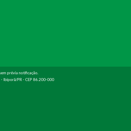
sem prévia notificação.
I - Ibiporã/PR - CEP 86.200-000