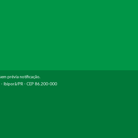
sem prévia notificação.
I - Ibiporã/PR - CEP 86.200-000