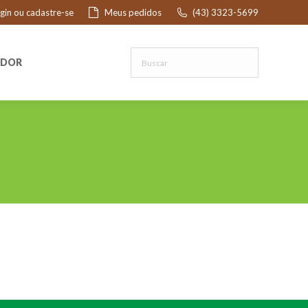
ogin ou cadastre-se
Meus pedidos
(43) 3323-5699
R
EDOR