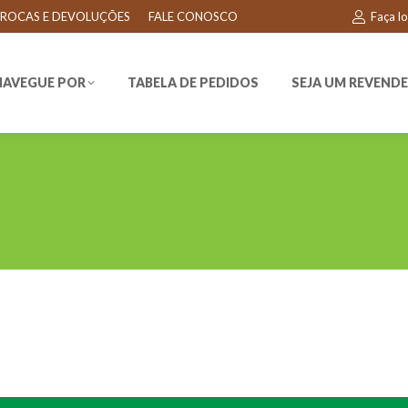
ROCAS E DEVOLUÇÕES
FALE CONOSCO
Faça l
EGUE POR
TABELA DE PEDIDOS
SEJA UM REVENDEDO
NAVEGUE POR
TABELA DE PEDIDOS
SEJA UM REVEND