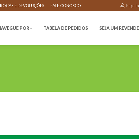
ROCAS E DEVOLUÇÕES
FALE CONOSCO
Faça l
EGUE POR
TABELA DE PEDIDOS
SEJA UM REVENDEDO
NAVEGUE POR
TABELA DE PEDIDOS
SEJA UM REVEND