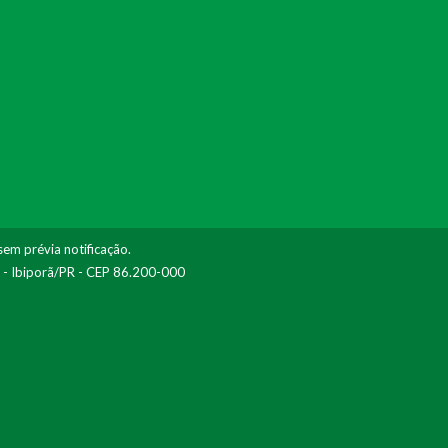
sem prévia notificação.
I - Ibiporã/PR - CEP 86.200-000