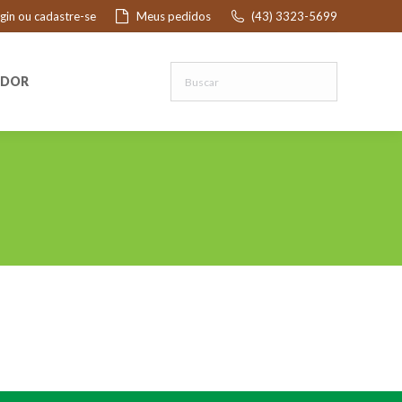
ogin ou cadastre-se
Meus pedidos
(43) 3323-5699
R
EDOR