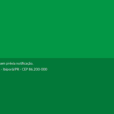
sem prévia notificação.
I - Ibiporã/PR - CEP 86.200-000