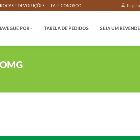
ROCAS E DEVOLUÇÕES
FALE CONOSCO
Faça l
EGUE POR
TABELA DE PEDIDOS
SEJA UM REVENDEDO
NAVEGUE POR
TABELA DE PEDIDOS
SEJA UM REVEND
COMG