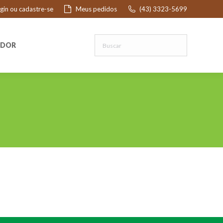
ogin ou cadastre-se
Meus pedidos
(43) 3323-5699
R
EDOR