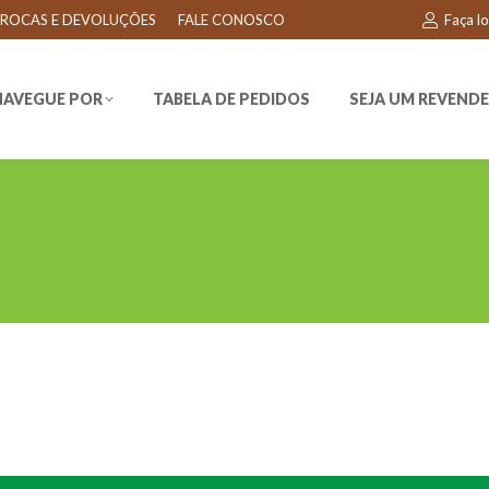
ROCAS E DEVOLUÇÕES
FALE CONOSCO
Faça l
EGUE POR
TABELA DE PEDIDOS
SEJA UM REVENDEDO
NAVEGUE POR
TABELA DE PEDIDOS
SEJA UM REVEND