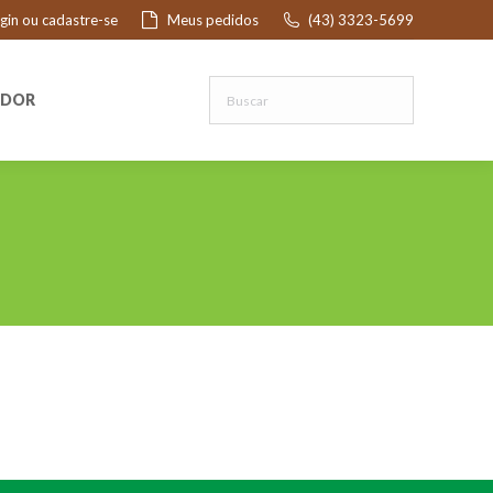
ogin ou cadastre-se
Meus pedidos
(43) 3323-5699
R
EDOR