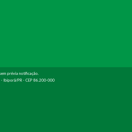
sem prévia notificação.
I - Ibiporã/PR - CEP 86.200-000