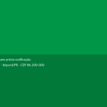
sem prévia notificação.
I - Ibiporã/PR - CEP 86.200-000