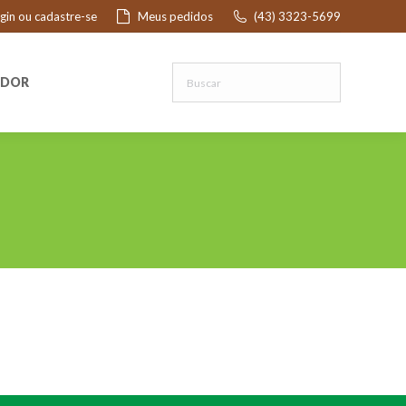
ogin ou cadastre-se
Meus pedidos
(43) 3323-5699
R
EDOR