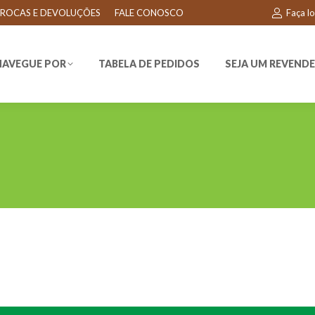
ROCAS E DEVOLUÇÕES
FALE CONOSCO
Faça l
EGUE POR
TABELA DE PEDIDOS
SEJA UM REVENDEDO
NAVEGUE POR
TABELA DE PEDIDOS
SEJA UM REVEND