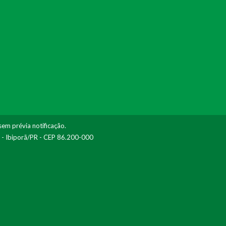
sem prévia notificação.
I - Ibiporã/PR - CEP 86.200-000