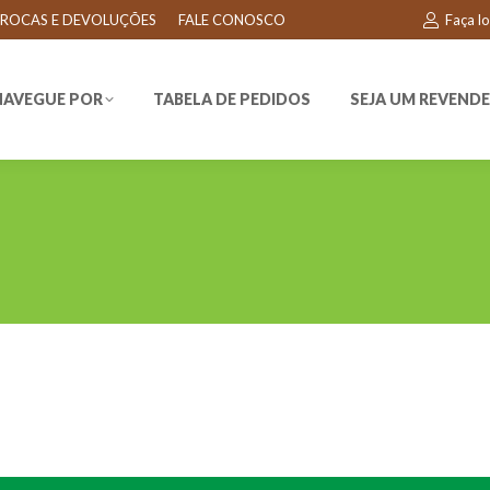
ROCAS E DEVOLUÇÕES
FALE CONOSCO
Faça l
EGUE POR
TABELA DE PEDIDOS
SEJA UM REVENDEDO
NAVEGUE POR
TABELA DE PEDIDOS
SEJA UM REVEND