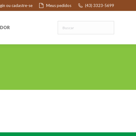
ogin ou cadastre-se
Meus pedidos
(43) 3323-5699
R
EDOR