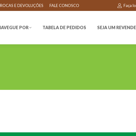
ROCAS E DEVOLUÇÕES
FALE CONOSCO
Faça l
EGUE POR
TABELA DE PEDIDOS
SEJA UM REVENDEDO
NAVEGUE POR
TABELA DE PEDIDOS
SEJA UM REVEND