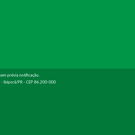
sem prévia notificação.
I - Ibiporã/PR - CEP 86.200-000