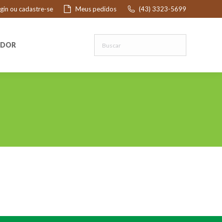
ogin ou cadastre-se
Meus pedidos
(43) 3323-5699
R
EDOR