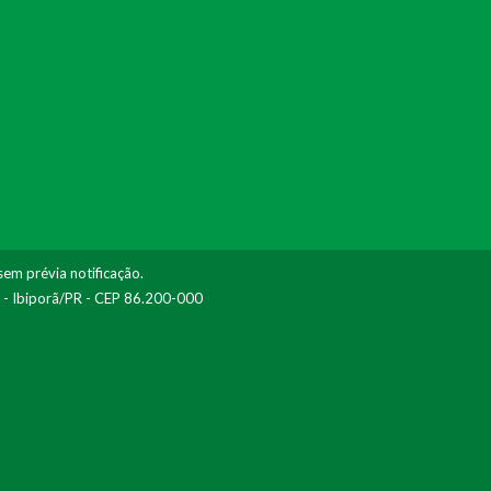
sem prévia notificação.
I - Ibiporã/PR - CEP 86.200-000