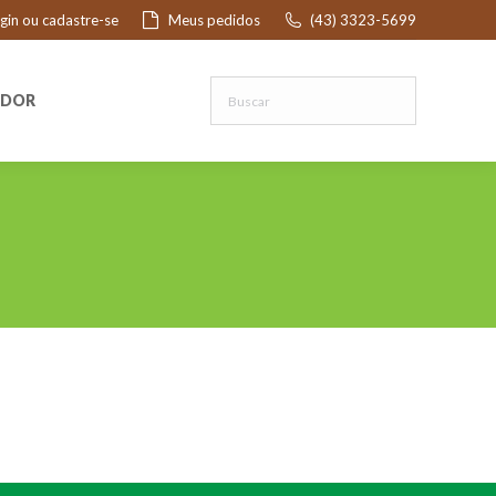
ogin ou cadastre-se
Meus pedidos
(43) 3323-5699
R
EDOR