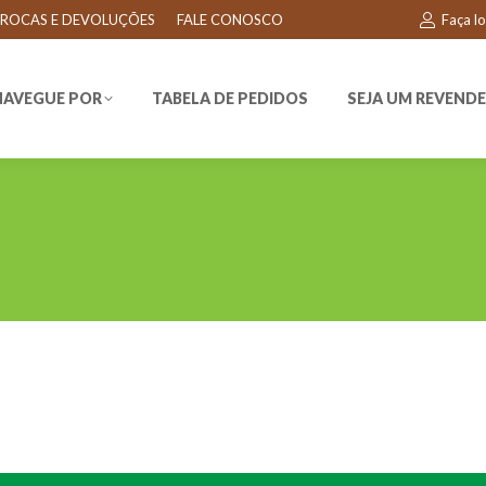
ROCAS E DEVOLUÇÕES
FALE CONOSCO
Faça l
EGUE POR
TABELA DE PEDIDOS
SEJA UM REVENDEDO
NAVEGUE POR
TABELA DE PEDIDOS
SEJA UM REVEND