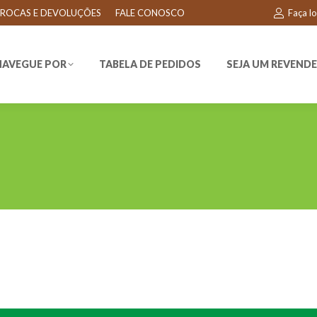
ROCAS E DEVOLUÇÕES
FALE CONOSCO
Faça l
EGUE POR
TABELA DE PEDIDOS
SEJA UM REVENDEDO
NAVEGUE POR
TABELA DE PEDIDOS
SEJA UM REVEND