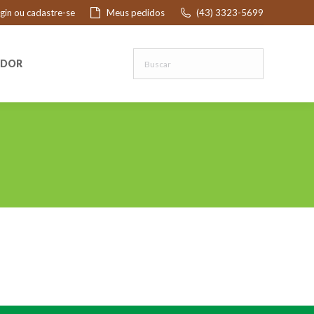
ogin ou cadastre-se
Meus pedidos
(43) 3323-5699
R
EDOR