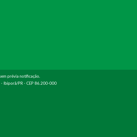
sem prévia notificação.
I - Ibiporã/PR - CEP 86.200-000