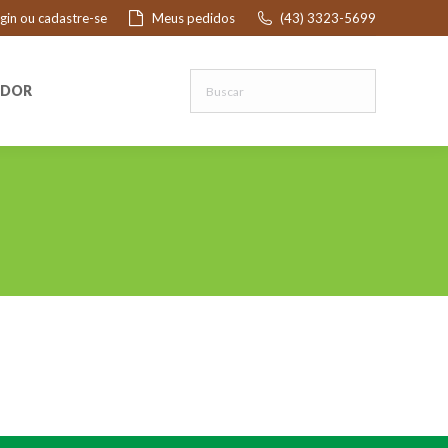
ogin ou cadastre-se
Meus pedidos
(43) 3323-5699
R
EDOR