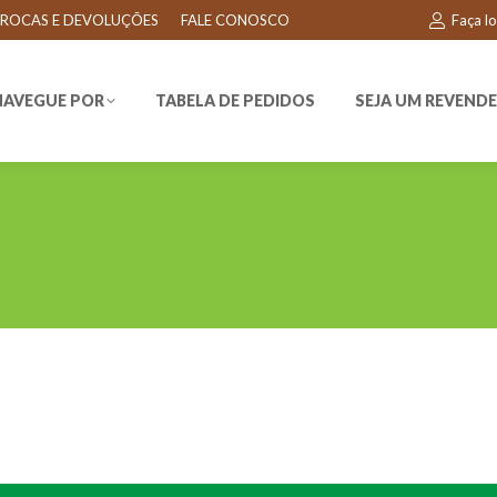
ROCAS E DEVOLUÇÕES
FALE CONOSCO
Faça l
EGUE POR
TABELA DE PEDIDOS
SEJA UM REVENDEDO
NAVEGUE POR
TABELA DE PEDIDOS
SEJA UM REVEND