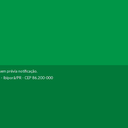
sem prévia notificação.
I - Ibiporã/PR - CEP 86.200-000