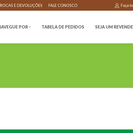
ROCAS E DEVOLUÇÕES
FALE CONOSCO
Faça l
EGUE POR
TABELA DE PEDIDOS
SEJA UM REVENDEDO
NAVEGUE POR
TABELA DE PEDIDOS
SEJA UM REVEND