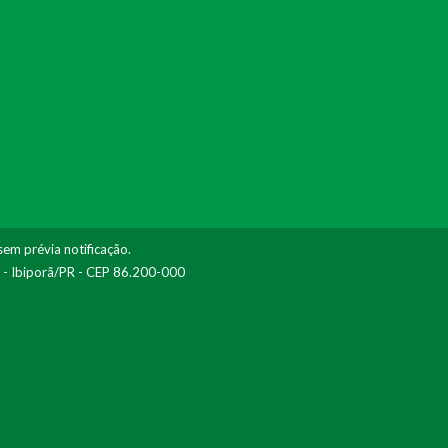
sem prévia notificação.
I - Ibiporã/PR - CEP 86.200-000