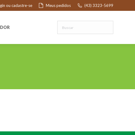
ogin ou cadastre-se
Meus pedidos
(43) 3323-5699
R
EDOR