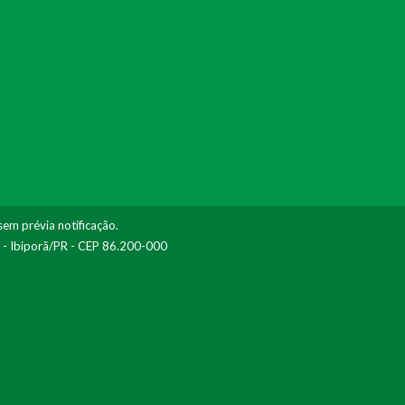
sem prévia notificação.
I - Ibiporã/PR - CEP 86.200-000