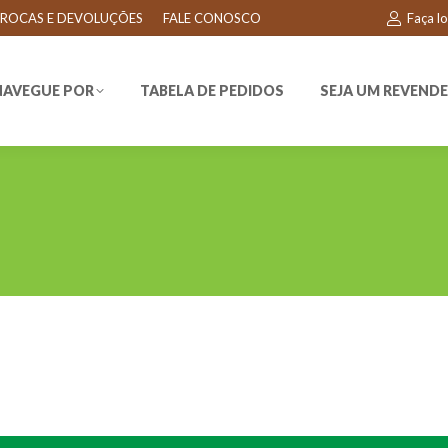
ROCAS E DEVOLUÇÕES
FALE CONOSCO
Faça l
EGUE POR
TABELA DE PEDIDOS
SEJA UM REVENDEDO
NAVEGUE POR
TABELA DE PEDIDOS
SEJA UM REVEND