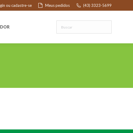
ogin ou cadastre-se
Meus pedidos
(43) 3323-5699
R
EDOR