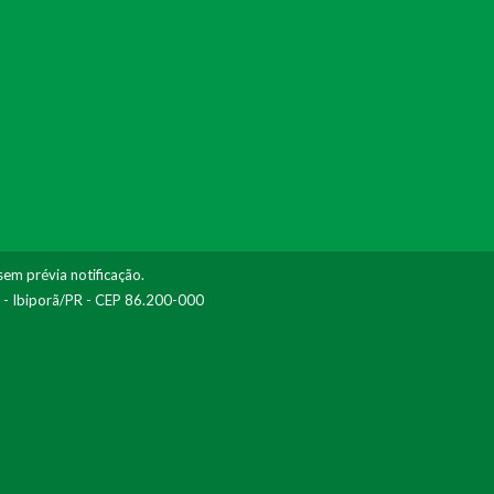
sem prévia notificação.
I - Ibiporã/PR - CEP 86.200-000