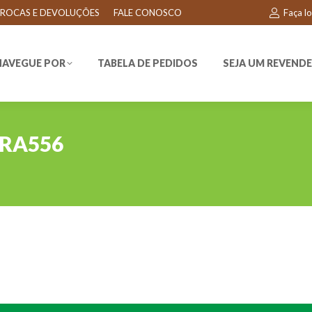
ROCAS E DEVOLUÇÕES
FALE CONOSCO
Faça l
EGUE POR
TABELA DE PEDIDOS
SEJA UM REVENDEDO
NAVEGUE POR
TABELA DE PEDIDOS
SEJA UM REVEND
RA556