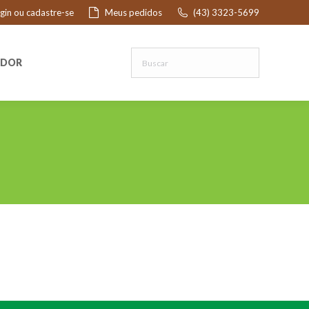
ogin ou cadastre-se
Meus pedidos
(43) 3323-5699
R
EDOR