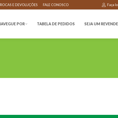
ROCAS E DEVOLUÇÕES
FALE CONOSCO
Faça l
EGUE POR
TABELA DE PEDIDOS
SEJA UM REVENDEDO
NAVEGUE POR
TABELA DE PEDIDOS
SEJA UM REVEND