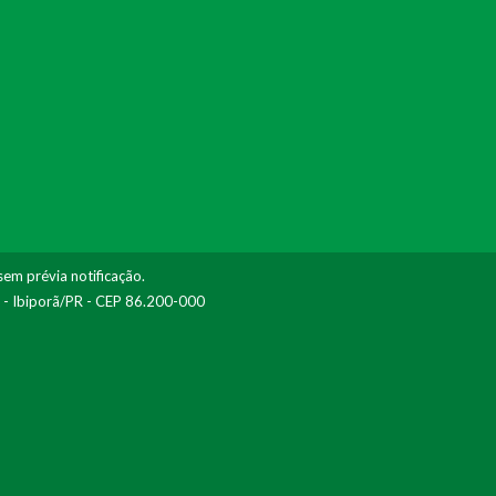
sem prévia notificação.
I - Ibiporã/PR - CEP 86.200-000