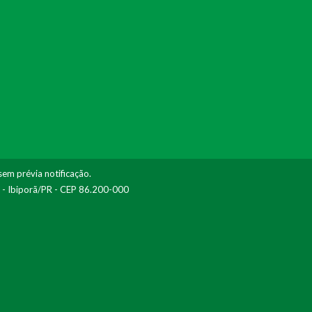
sem prévia notificação.
I - Ibiporã/PR - CEP 86.200-000