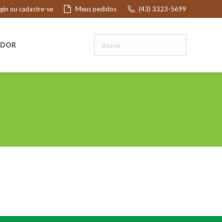
ogin ou cadastre-se
Meus pedidos
(43) 3323-5699
R
EDOR