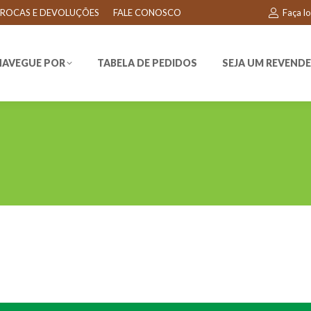
ROCAS E DEVOLUÇÕES
FALE CONOSCO
Faça l
EGUE POR
TABELA DE PEDIDOS
SEJA UM REVENDEDO
NAVEGUE POR
TABELA DE PEDIDOS
SEJA UM REVEND