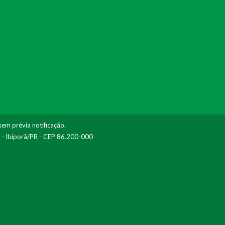
sem prévia notificação.
I - Ibiporã/PR - CEP 86.200-000