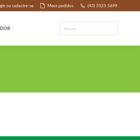
ogin ou cadastre-se
Meus pedidos
(43) 3323-5699
R
EDOR