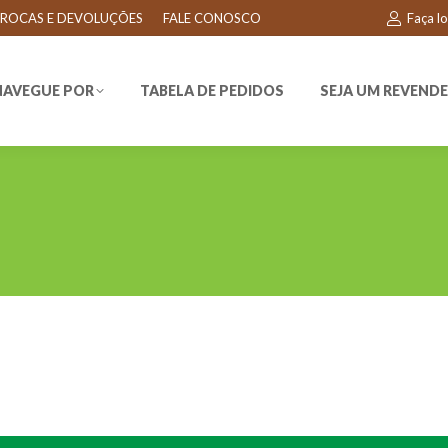
ROCAS E DEVOLUÇÕES
FALE CONOSCO
Faça l
EGUE POR
TABELA DE PEDIDOS
SEJA UM REVENDEDO
NAVEGUE POR
TABELA DE PEDIDOS
SEJA UM REVEND