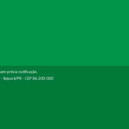
sem prévia notificação.
I - Ibiporã/PR - CEP 86.200-000