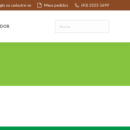
ogin ou cadastre-se
Meus pedidos
(43) 3323-5699
R
EDOR