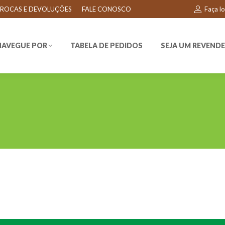
ROCAS E DEVOLUÇÕES
FALE CONOSCO
Faça l
EGUE POR
TABELA DE PEDIDOS
SEJA UM REVENDEDO
NAVEGUE POR
TABELA DE PEDIDOS
SEJA UM REVEND